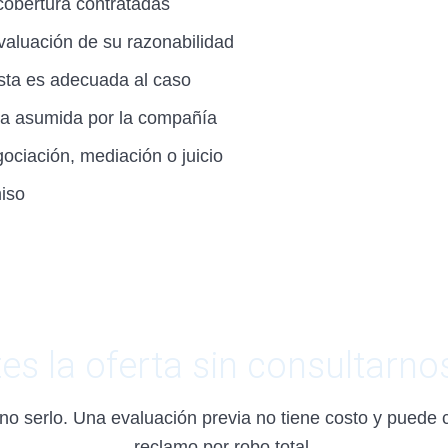
 cobertura contratadas
valuación de su razonabilidad
sta es adecuada al caso
cta asumida por la compañía
gociación, mediación o juicio
miso
es la oferta sin consultarno
o serlo. Una evaluación previa no tiene costo y puede c
reclamo por robo total.