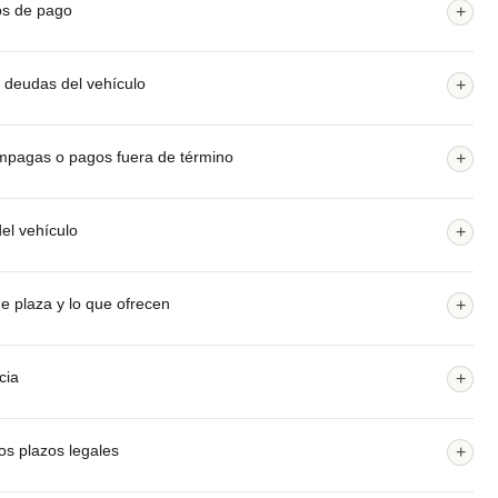
zos de pago
+
o deudas del vehículo
+
 impagas o pagos fuera de término
+
del vehículo
+
e plaza y lo que ofrecen
+
cia
+
os plazos legales
+